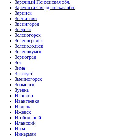
Заречный Пензенская обл.
Заречный Свердловская обл.
Заринск
Звенигово
Звенигород
Зверево
Зеленогорск
Зеленоградск
Зеленодольск
Зеленокумск
Зерноград
Зея
Зима
Златоуст
Змеиногорск
Знаменск
Зуевка
Иваново
Ивантеевка
Ивдель
Ижевск
Изобильный
Иланский
Инза
Инкерман