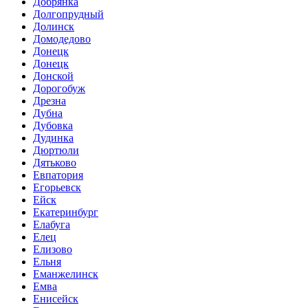
Добрянка
Долгопрудный
Долинск
Домодедово
Донецк
Донецк
Донской
Дорогобуж
Дрезна
Дубна
Дубовка
Дудинка
Дюртюли
Дятьково
Евпатория
Егорьевск
Ейск
Екатеринбург
Елабуга
Елец
Елизово
Ельня
Еманжелинск
Емва
Енисейск