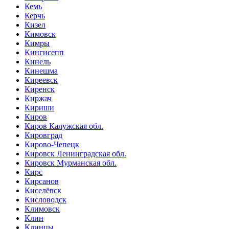
Кемь
Керчь
Кизел
Кимовск
Кимры
Кингисепп
Кинель
Кинешма
Киреевск
Киренск
Киржач
Кириши
Киров
Киров Калужская обл.
Кировград
Кирово-Чепецк
Кировск Ленинградская обл.
Кировск Мурманская обл.
Кирс
Кирсанов
Киселёвск
Кисловодск
Климовск
Клин
Клинцы