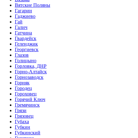
Вятские Поляны
Гагарин
Гаджиево
Гай
Галич
Гатчина
Гвардейск
Геленджик
Георгиевск
Глазов
Голицыно
Горловка, ДНР
Горно-Алтайск
Горнозаводск
Горняк
Городец
Гороховец
Горячий Ключ
Гремячинск
Грязи
Грязовец
Губаха
Губкин
Губкинский