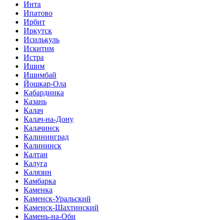
Инта
Ипатово
Ирбит
Иркутск
Исилькуль
Искитим
Истра
Ишим
Ишимбай
Йошкар-Ола
Кабардинка
Казань
Калач
Калач-на-Дону
Калачинск
Калининград
Калининск
Калтан
Калуга
Калязин
Камбарка
Каменка
Каменск-Уральский
Каменск-Шахтинский
Камень-на-Оби