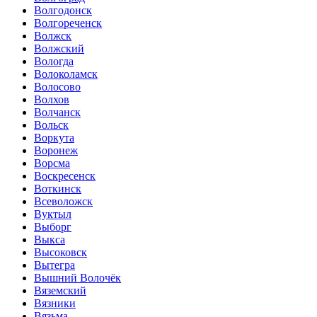
Волгодонск
Волгореченск
Волжск
Волжский
Вологда
Волоколамск
Волосово
Волхов
Волчанск
Вольск
Воркута
Воронеж
Ворсма
Воскресенск
Воткинск
Всеволожск
Вуктыл
Выборг
Выкса
Высоковск
Вытегра
Вышний Волочёк
Вяземский
Вязники
Вязьма