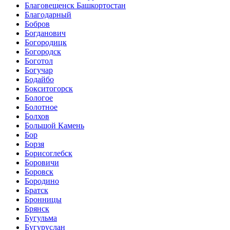
Благовещенск Башкортостан
Благодарный
Бобров
Богданович
Богородицк
Богородск
Боготол
Богучар
Бодайбо
Бокситогорск
Бологое
Болотное
Болхов
Большой Камень
Бор
Борзя
Борисоглебск
Боровичи
Боровск
Бородино
Братск
Бронницы
Брянск
Бугульма
Бугуруслан