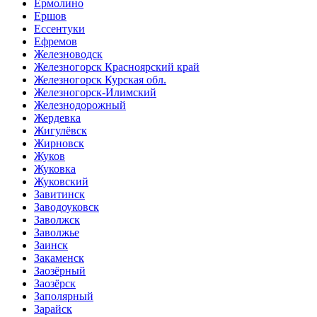
Ермолино
Ершов
Ессентуки
Ефремов
Железноводск
Железногорск Красноярский край
Железногорск Курская обл.
Железногорск-Илимский
Железнодорожный
Жердевка
Жигулёвск
Жирновск
Жуков
Жуковка
Жуковский
Завитинск
Заводоуковск
Заволжск
Заволжье
Заинск
Закаменск
Заозёрный
Заозёрск
Заполярный
Зарайск