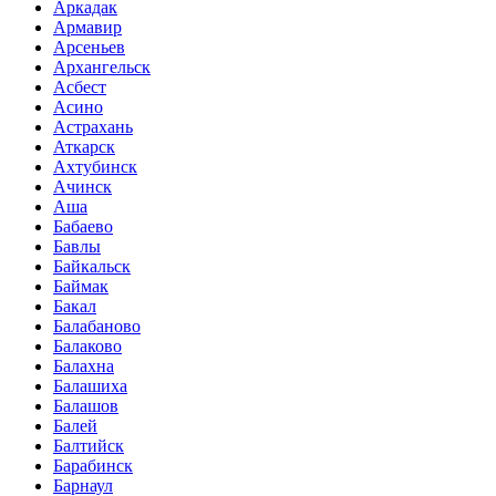
Аркадак
Армавир
Арсеньев
Архангельск
Асбест
Асино
Астрахань
Аткарск
Ахтубинск
Ачинск
Аша
Бабаево
Бавлы
Байкальск
Баймак
Бакал
Балабаново
Балаково
Балахна
Балашиха
Балашов
Балей
Балтийск
Барабинск
Барнаул