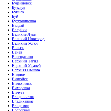
Будённовск
Бузулук
Буинск
Буй
Бутурлиновка
Валдай
Валуйки
Великие Луки
Великий Новгород
Великий Устюг
Вельск
Венёв
Верещагино
Верхний Тагил
Верхний Уфалей
Верхняя Пышма
Видное
Вилюйск
Вилючинск
Вихоревка
Вичуга
Владивосток
Владикавказ
Владимир
Волгоград