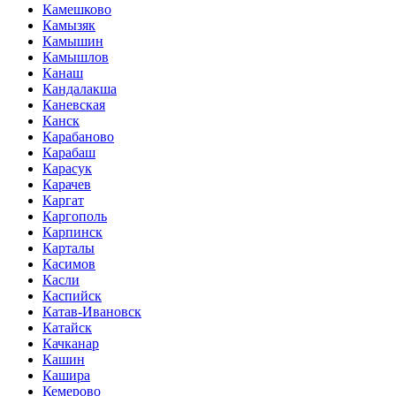
Камешково
Камызяк
Камышин
Камышлов
Канаш
Кандалакша
Каневская
Канск
Карабаново
Карабаш
Карасук
Карачев
Каргат
Каргополь
Карпинск
Карталы
Касимов
Касли
Каспийск
Катав-Ивановск
Катайск
Качканар
Кашин
Кашира
Кемерово