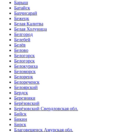
Барыш
Батайск
Бахчисарай
Бежецк
Белая Калитва
Белая Холуница
Белгород
Белебей
Белёв
Белово
Белогорск
Белогорск
Белокуриха
Беломорск
Белорецк
Белореченск
Белоярский
Бердск
Березники
Берёзовский
Берёзовский Свердловская обл.
Бийск
Бикин
Бирск
Благовещенск Амурская обл.