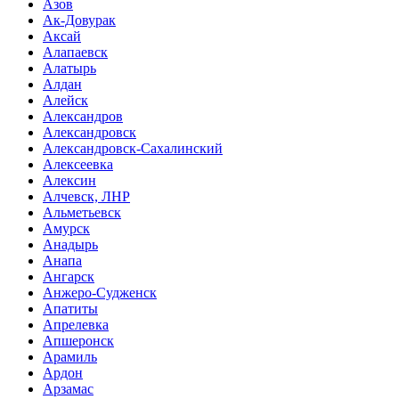
Азов
Ак-Довурак
Аксай
Алапаевск
Алатырь
Алдан
Алейск
Александров
Александровск
Александровск-Сахалинский
Алексеевка
Алексин
Алчевск, ЛНР
Альметьевск
Амурск
Анадырь
Анапа
Ангарск
Анжеро-Судженск
Апатиты
Апрелевка
Апшеронск
Арамиль
Ардон
Арзамас