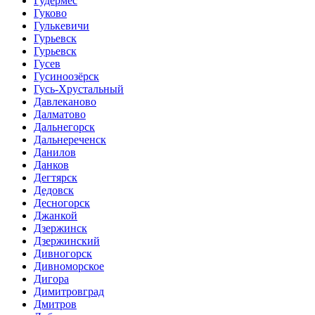
Гудермес
Гуково
Гулькевичи
Гурьевск
Гурьевск
Гусев
Гусиноозёрск
Гусь-Хрустальный
Давлеканово
Далматово
Дальнегорск
Дальнереченск
Данилов
Данков
Дегтярск
Дедовск
Десногорск
Джанкой
Дзержинск
Дзержинский
Дивногорск
Дивноморское
Дигора
Димитровград
Дмитров