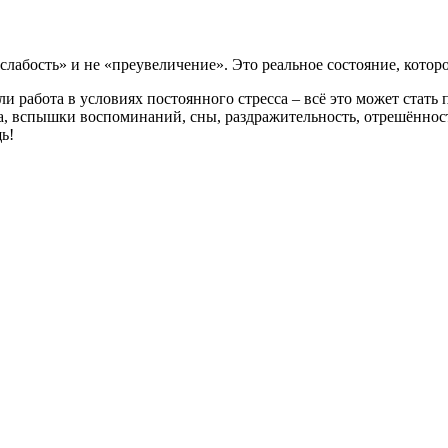
слабость» и не «преувеличение». Это реальное состояние, котор
или работа в условиях постоянного стресса – всё это может стат
га, вспышки воспоминаний, сны, раздражительность, отрешённост
ь!