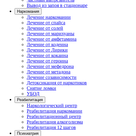
Вывод из запоя в стационаре
Наркомания
Лечение наркомании
Лечение от спайса
Лечение от солей
Лечение от марихуаны
Лечение от амфетамина
Лечение от кодеина
Лечение от Лирики
Лечение от кокаина
Лечение от героина
Лечение от мефедрона
Лечение от метадона
Лечение созависимости
Детоксикация от наркотиков
Снятие ломки
УБОД
Реабилитация
Наркологический центр
Реабилитация наркомании
Реабилитационный центр
Реабилитация алкоголизма
Реабилитация 12 шагов
Психиатрия