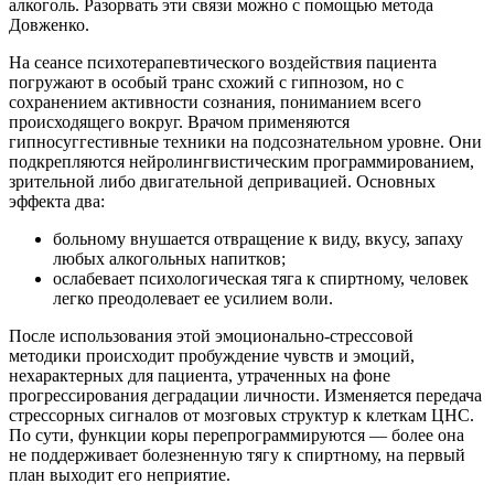
алкоголь. Разорвать эти связи можно с помощью метода
Довженко.
На сеансе психотерапевтического воздействия пациента
погружают в особый транс схожий с гипнозом, но с
сохранением активности сознания, пониманием всего
происходящего вокруг. Врачом применяются
гипносуггестивные техники на подсознательном уровне. Они
подкрепляются нейролингвистическим программированием,
зрительной либо двигательной депривацией. Основных
эффекта два:
больному внушается отвращение к виду, вкусу, запаху
любых алкогольных напитков;
ослабевает психологическая тяга к спиртному, человек
легко преодолевает ее усилием воли.
После использования этой эмоционально-стрессовой
методики происходит пробуждение чувств и эмоций,
нехарактерных для пациента, утраченных на фоне
прогрессирования деградации личности. Изменяется передача
стрессорных сигналов от мозговых структур к клеткам ЦНС.
По сути, функции коры перепрограммируются — более она
не поддерживает болезненную тягу к спиртному, на первый
план выходит его неприятие.