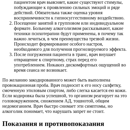
пациентом врач выясняет, какие существуют стимулы,
побуждающие к проявлению сильных эмоций и ряде
действий. Обязательна также оценка уровня
восприимчивости к гипносуггестивному воздействию.
Посещение занятий в групповом или индивидуальном
формате. Больному алкоголизмом рассказывают, какие
техники психотерапии будут применены, в почему так
важно лечиться, в чем преимущества трезвой жизни.
Происходит формирование особого настроя,
необходимого для получения прогнозируемого эффекта.
После погружения пациента в транс, врач внушает
отвращение к спиртному, страх перед его
употреблением. Никаких дискомфортных ощущений во
время сеанса не возникает.
По желанию закодированного может быть выполнена
провокационная проба. Врач подносит к его носу салфетку,
смоченную этиловым спиртом, либо слегка касается ею кожи.
Если кодировка была успешной, то организм реагирует на это
головокружением, снижением АД, тошнотой, общим
недомоганием. Врач быстро снимает эти симптомы, но
алкоголик понимает, что нарушать запрет не стоит.
Показания и противопоказания