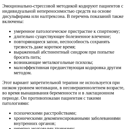
Эмоционально-стрессовой методикой кодируют пациентов с
индивидуальной непереносимостью средств на основе
дисульфирама или налтрексона. В перечень показаний также
включены:
умеренное патологическое пристрастие к спиртному;
длительно существующее болезненное влечение;
повторяющиеся запои, неспособность сохранять
трезвость даже короткое время;
выраженный абстинентный синдром при попытке
бросить пить;
возникающие металкогольные психозы;
малоэффективная предшествующая кодировка другим
методом.
Этот вариант запретительной терапии не используется при
низком уровнем мотивации, в несовершеннолетнем возрасте,
во время вынашивания беременности и в лактационном
периоде. Он противопоказан пациентам с такими
патологиями:
психическими расстройствами;
хроническими декомпенсированными заболеваниями
внутренних органов;
черепно-мозговыми травмами;