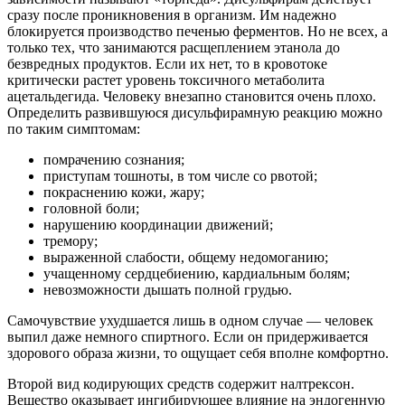
сразу после проникновения в организм. Им надежно
блокируется производство печенью ферментов. Но не всех, а
только тех, что занимаются расщеплением этанола до
безвредных продуктов. Если их нет, то в кровотоке
критически растет уровень токсичного метаболита
ацетальдегида. Человеку внезапно становится очень плохо.
Определить развившуюся дисульфирамную реакцию можно
по таким симптомам:
помрачению сознания;
приступам тошноты, в том числе со рвотой;
покраснению кожи, жару;
головной боли;
нарушению координации движений;
тремору;
выраженной слабости, общему недомоганию;
учащенному сердцебиению, кардиальным болям;
невозможности дышать полной грудью.
Самочувствие ухудшается лишь в одном случае — человек
выпил даже немного спиртного. Если он придерживается
здорового образа жизни, то ощущает себя вполне комфортно.
Второй вид кодирующих средств содержит налтрексон.
Вещество оказывает ингибирующее влияние на эндогенную