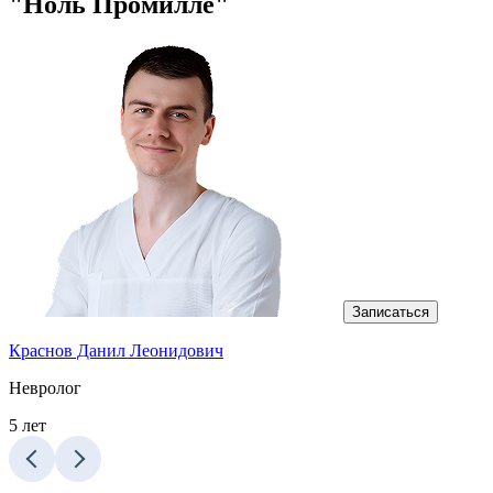
"Ноль Промилле"
Записаться
Краснов Данил Леонидович
Т
Невролог
5 лет
8