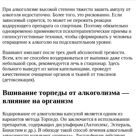
При алкоголизме высокой степени тяжести зашить ампулу от
алкоголя недостаточно. Более того, это рискованно. Если
зависимый сорвется, то может не пережить реакции
кодирующего препарата со спиртным. Поэтому обязательно
одновременно применяются психотерапевтические приемы и
гипносуггестивные техники, чтобы сформировать у человека
отвращение к алкоголю на подсознательном уровне.
Вшивают имплант после трех дней абсолютной трезвости.
Всем, кто не способен воздерживаться от выпивки даже столь
небольшой срок, рекомендуется лечь в стационар. Здесь
больного выведут из запоя капельницами, проведут
качественное очищение органов и тканей от токсинов
(детоксикация).
Вшивание торпеды от алкоголизма —
влияние на организм
Кодирование от алкоголизма капсулой является одним из
вариантов метода Торпедо. Он заключается в использовании
препаратов, содержащих дисульфирам (Актоплекс, Эспераль,
Бинастим и др.). В обиходе такой способ лечения алкогольной
зависимости называют «торпеда». Дисульфирам действует