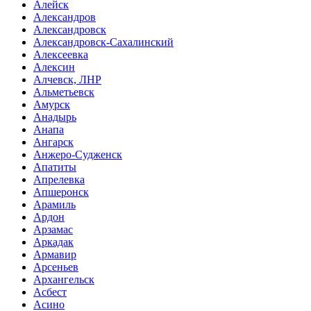
Алейск
Александров
Александровск
Александровск-Сахалинский
Алексеевка
Алексин
Алчевск, ЛНР
Альметьевск
Амурск
Анадырь
Анапа
Ангарск
Анжеро-Судженск
Апатиты
Апрелевка
Апшеронск
Арамиль
Ардон
Арзамас
Аркадак
Армавир
Арсеньев
Архангельск
Асбест
Асино