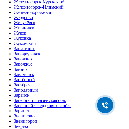
Железногорск Курская обл.
Железногорск-Илимский
Железнодорожный
Жердевка
Жигулёвск
Жирновск
Жуков
Жуковка
Жуковский
Завитинск
Заводоуковск
Заволжск
Заволжье
Александр Дорошенко
Заинск
Здравствуйте! Готов помочь
Закаменск
вам. Напишите мне, если у
Заозёрный
вас появятся вопросы.
Заозёрск
Заполярный
Зарайск
Заречный Пензенская обл.
Заречный Свердловская обл.
Заринск
Звенигово
Звенигород
Зверево