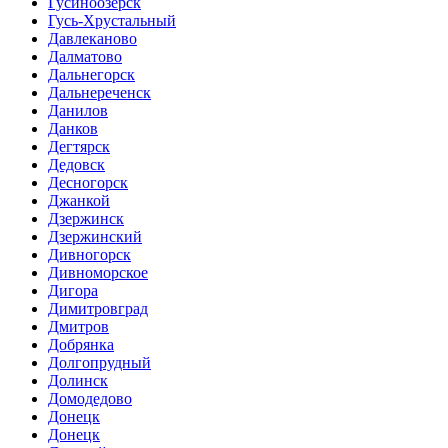
Гусиноозёрск
Гусь-Хрустальный
Давлеканово
Далматово
Дальнегорск
Дальнереченск
Данилов
Данков
Дегтярск
Дедовск
Десногорск
Джанкой
Дзержинск
Дзержинский
Дивногорск
Дивноморское
Дигора
Димитровград
Дмитров
Добрянка
Долгопрудный
Долинск
Домодедово
Донецк
Донецк