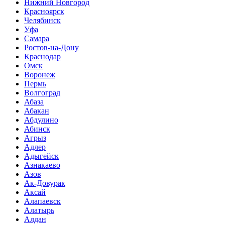
Нижний Новгород
Красноярск
Челябинск
Уфа
Самара
Ростов-на-Дону
Краснодар
Омск
Воронеж
Пермь
Волгоград
Абаза
Абакан
Абдулино
Абинск
Агрыз
Адлер
Адыгейск
Азнакаево
Азов
Ак-Довурак
Аксай
Алапаевск
Алатырь
Алдан