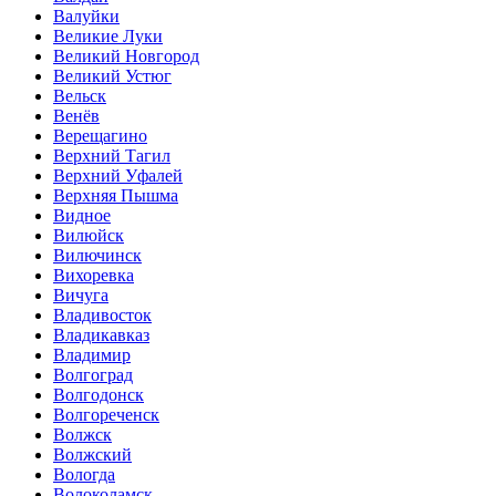
Валуйки
Великие Луки
Великий Новгород
Великий Устюг
Вельск
Венёв
Верещагино
Верхний Тагил
Верхний Уфалей
Верхняя Пышма
Видное
Вилюйск
Вилючинск
Вихоревка
Вичуга
Владивосток
Владикавказ
Владимир
Волгоград
Волгодонск
Волгореченск
Волжск
Волжский
Вологда
Волоколамск