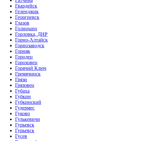
Гатчина
Гвардейск
Геленджик
Георгиевск
Глазов
Голицыно
Горловка, ДНР
Горно-Алтайск
Горнозаводск
Горняк
Городец
Гороховец
Горячий Ключ
Гремячинск
Грязи
Грязовец
Губаха
Губкин
Губкинский
Гудермес
Гуково
Гулькевичи
Гурьевск
Гурьевск
Гусев