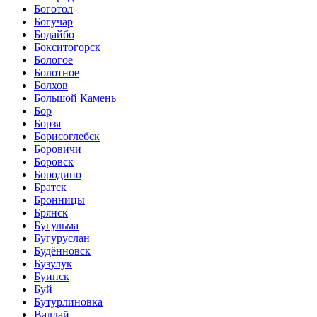
Боготол
Богучар
Бодайбо
Бокситогорск
Бологое
Болотное
Болхов
Большой Камень
Бор
Борзя
Борисоглебск
Боровичи
Боровск
Бородино
Братск
Бронницы
Брянск
Бугульма
Бугуруслан
Будённовск
Бузулук
Буинск
Буй
Бутурлиновка
Валдай