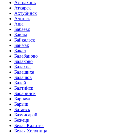
Астрахань
Аткарск
Ахтубинск
Ачинск
Аша
Бабаево
Бавлы
Байкальск
Баймак
Бакал
Балабаново
Балаково
Балахна
Балашиха
Балашов
Балей
Балтийск
Барабинск
Барнаул
Барыш
Батайск
Бахчисарай
Бежецк
Белая Калитва
Белая Холуница