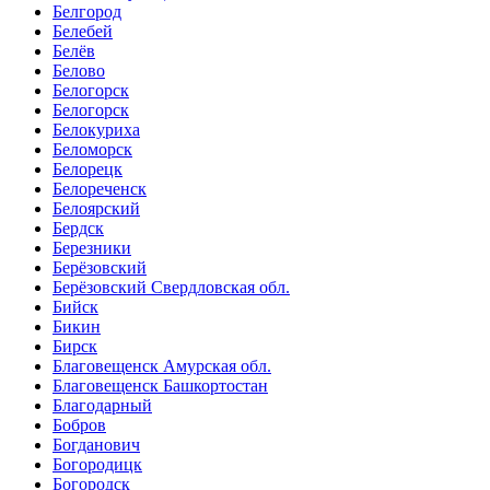
Белгород
Белебей
Белёв
Белово
Белогорск
Белогорск
Белокуриха
Беломорск
Белорецк
Белореченск
Белоярский
Бердск
Березники
Берёзовский
Берёзовский Свердловская обл.
Бийск
Бикин
Бирск
Благовещенск Амурская обл.
Благовещенск Башкортостан
Благодарный
Бобров
Богданович
Богородицк
Богородск