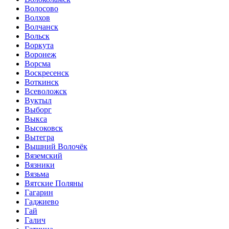
Волосово
Волхов
Волчанск
Вольск
Воркута
Воронеж
Ворсма
Воскресенск
Воткинск
Всеволожск
Вуктыл
Выборг
Выкса
Высоковск
Вытегра
Вышний Волочёк
Вяземский
Вязники
Вязьма
Вятские Поляны
Гагарин
Гаджиево
Гай
Галич