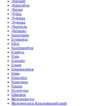
Донской
Дорогобуж
Дрезна
Дубна
Дубовка
Дудинка
Дюртюли
Дятьково
Евпатория
Егорьевск
Ейск
Екатеринбург
Елабуга
Елец
Елизово
Ельня
Еманжелинск
Емва
Енисейск
Ермолино
Ершов
Ессентуки
Ефремов
Железноводск
Железногорск Красноярский край